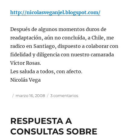
http://nicolasveganjel.blogspot.com/
Después de algunos momentos duros de
readaptación, aún no concluída, a Chile, me
radico en Santiago, dispuesto a colaborar con
fidelidad y diligencia con nuestro camarada
Víctor Rosas.
Les saluda a todos, con afecto.
Nicolás Vega
Autor
Publicado
en
marzo 16, 2008
3 comentarios
el
De
vuelta
al
RESPUESTA A
trabajo
y
CONSULTAS SOBRE
a