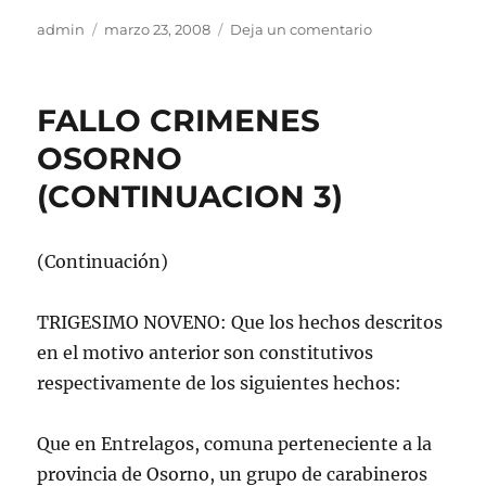
Autor
Publicado
en
admin
marzo 23, 2008
Deja un comentario
el
FALLO
CRIMENES
DE
FALLO CRIMENES
OSORNO
(CONTINUACIO
OSORNO
2)
(CONTINUACION 3)
(Continuación)
TRIGESIMO NOVENO: Que los hechos descritos
en el motivo anterior son constitutivos
respectivamente de los siguientes hechos:
Que en Entrelagos, comuna perteneciente a la
provincia de Osorno, un grupo de carabineros