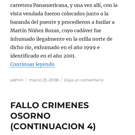
carretera Panamericana, y una vez allí, con la
vista vendada fueron colocados junto a la
baranda del puente y procedieron a fusilar a
Martín Núñez Rozas, cuyo cadáver fue
inhumado ilegalmente en la orilla norte de
dicho río, exhumado en el año 1999 e
identificado en el año 2001.
«FALLO CRIMENES OSORNO (CO
Continuar leyendo
Autor
Publicado
en
admin
marzo 23, 2008
Deja un comentario
el
FALLO
CRIMENES
OSORNO
FALLO CRIMENES
(CONTINUACIO
3)
OSORNO
(CONTINUACION 4)