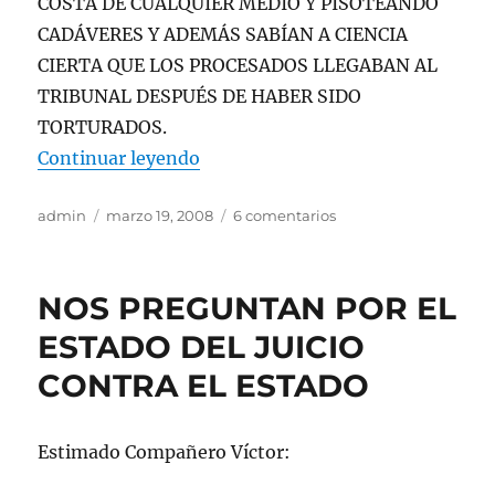
COSTA DE CUALQUIER MEDIO Y PISOTEANDO
CADÁVERES Y ADEMÁS SABÍAN A CIENCIA
CIERTA QUE LOS PROCESADOS LLEGABAN AL
TRIBUNAL DESPUÉS DE HABER SIDO
TORTURADOS.
«OSORNO: JUEZA CONDENA A 24 
Continuar leyendo
Autor
Publicado
en
admin
marzo 19, 2008
6 comentarios
el
OSORNO:
JUEZA
CONDENA
NOS PREGUNTAN POR EL
A
24
ESTADO DEL JUICIO
OFICIALES
CONTRA EL ESTADO
Y
SUBOFICIALES
DE
CARABINEROS
Estimado Compañero Víctor: