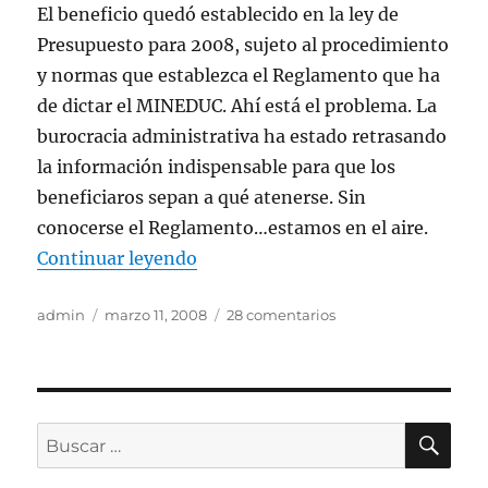
El beneficio quedó establecido en la ley de
Presupuesto para 2008, sujeto al procedimiento
y normas que establezca el Reglamento que ha
de dictar el MINEDUC. Ahí está el problema. La
burocracia administrativa ha estado retrasando
la información indispensable para que los
beneficiaros sepan a qué atenerse. Sin
conocerse el Reglamento…estamos en el aire.
«RESPUESTA A CONSULTAS SOBR
Continuar leyendo
Autor
Publicado
en
admin
marzo 11, 2008
28 comentarios
el
RESPUESTA
A
CONSULTAS
SOBRE
TRASPASO
BU
Buscar
DE
por:
BECA