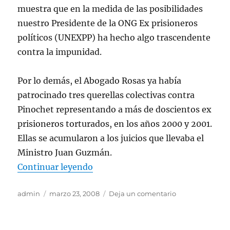
muestra que en la medida de las posibilidades
nuestro Presidente de la ONG Ex prisioneros
políticos (UNEXPP) ha hecho algo trascendente
contra la impunidad.
Por lo demás, el Abogado Rosas ya había
patrocinado tres querellas colectivas contra
Pinochet representando a más de doscientos ex
prisioneros torturados, en los años 2000 y 2001.
Ellas se acumularon a los juicios que llevaba el
Ministro Juan Guzmán.
«CASO CONDENA ADRIAN FERNA
Continuar leyendo
Autor
Publicado
en
admin
marzo 23, 2008
Deja un comentario
el
CASO
CONDENA
ADRIAN