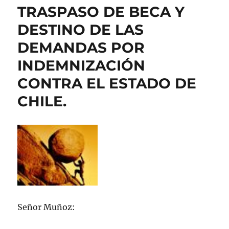
TRASPASO DE BECA Y
colaborar
con
DESTINO DE LAS
Victor
en
DEMANDAS POR
la
INDEMNIZACIÓN
edición
de
CONTRA EL ESTADO DE
esta
revista.
CHILE.
Señor Muñoz: