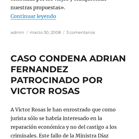
nuestras propuestas».
«COMENTARIO SOBRE LA BECA DE
Continuar leyendo
Autor
Publicado
en
admin
marzo 30, 2008
3 comentarios
el
COMENTARIO
SOBRE
LA
CASO CONDENA ADRIAN
BECA
DE
FERNANDEZ
LA
PATROCINADO POR
LEY
19.992
VICTOR ROSAS
A Victor Rosas le han enrostrado que como
jurista sólo se habría interesado en la
reparación económica y no del castigo a los
criminales. Este fallo de la Ministra Díaz