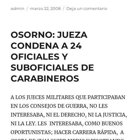
Autor
Publicado
en
admin
marzo 22, 2008
Deja un comentario
el
FALLO
CRIMENES
OSORNO
OSORNO: JUEZA
(CONTINUACIO
4)
CONDENA A 24
OFICIALES Y
SUBOFICIALES DE
CARABINEROS
A LOS JUECES MILITARES QUE PARTICIPABAN
EN LOS CONSEJOS DE GUERRA, NO LES
INTERESABA, NI EL DERECHO, NI LA JUSTICIA,
NI LA LEY. LES INTERESABA, COMO BUENOS
OPORTUNISTAS; HACER CARRERA RÁPIDA, A