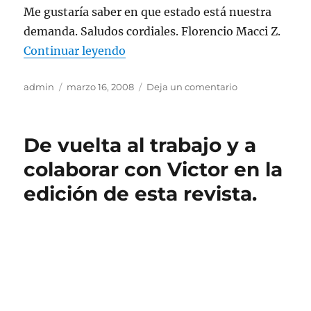
Me gustaría saber en que estado está nuestra
demanda. Saludos cordiales. Florencio Macci Z.
«NOS PREGUNTAN POR EL ESTAD
Continuar leyendo
Autor
Publicado
en
admin
marzo 16, 2008
Deja un comentario
el
NOS
PREGUNTAN
POR
De vuelta al trabajo y a
EL
ESTADO
colaborar con Victor en la
DEL
edición de esta revista.
JUICIO
CONTRA
EL
ESTADO