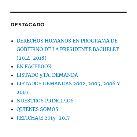
Y
DESTINO
DE
LAS
DESTACADO
DEMANDAS
POR
DERECHOS HUMANOS EN PROGRAMA DE
INDEMNIZACIÓN
CONTRA
GOBIERNO DE LA PRESIDENTE BACHELET
EL
(2014-2018)
ESTADO
EN FACEBOOK
DE
CHILE.
LISTADO 5TA. DEMANDA
LISTADOS DEMANDAS 2002, 2005, 2006 Y
2007
NUESTROS PRINCIPIOS
QUIENES SOMOS
REFICHAJE 2015-2017