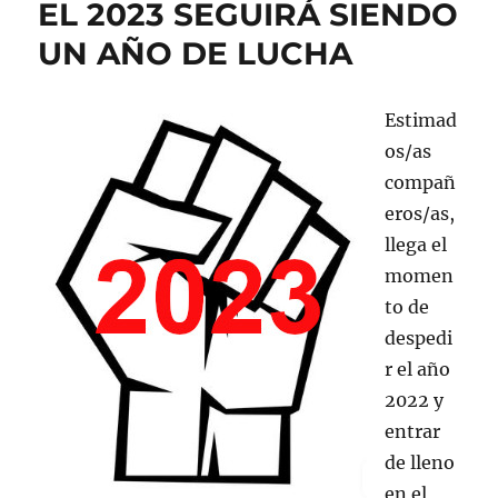
EL 2023 SEGUIRÁ SIENDO
UN AÑO DE LUCHA
Estimad
os/as
compañ
eros/as,
llega el
momen
to de
despedi
r el año
2022 y
entrar
de lleno
en el