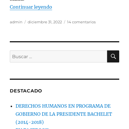
«EL 2023 SEGUIRÁ SIENDO UN 
Continuar leyendo
Autor
Publicado
en
admin
diciembre 31, 2022
14 comentarios
el
EL
2023
SEGUIRÁ
SIENDO
UN
BU
Buscar
AÑO
por:
DE
LUCHA
DESTACADO
DERECHOS HUMANOS EN PROGRAMA DE
GOBIERNO DE LA PRESIDENTE BACHELET
(2014-2018)