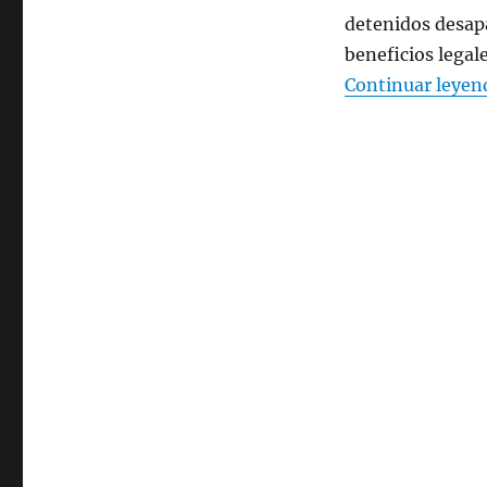
FUNCIONE
detenidos desapa
COMO
beneficios legal
COMISIÓN
Continuar leyen
PERMANENTE
PARA
ATENDER
Y
CALIFICAR
A
LAS
VÍCTIMAS.