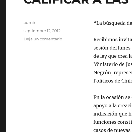
Autor
admin
“La búsqueda de
Publicado
septiembre 12, 2012
el
en
Deja un comentario
Recibimos invit
INDICACIÓN
sesión del lunes
DEL
de ley que crea
SECRETARIADO
AL
Ministerio de Jus
PROYECTO
Negrón, represen
DE
Políticos de Chil
SUBSECRETARIA
DE
DD.HH.
En la ocasión se
EN
apoyo a la creac
EL
MINISTERIO
indicación que h
DE
funciones const
JUSTICIA.
casos de nuevas 
QUE