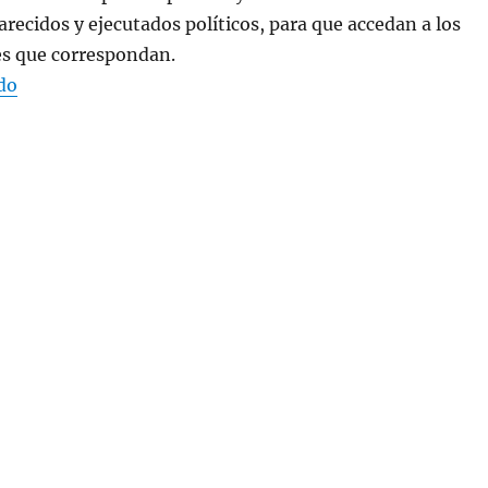
recidos y ejecutados políticos, para que accedan a los
es que correspondan.
«INDICACIÓN DEL SECRETARIADO AL PROYECTO DE S
do