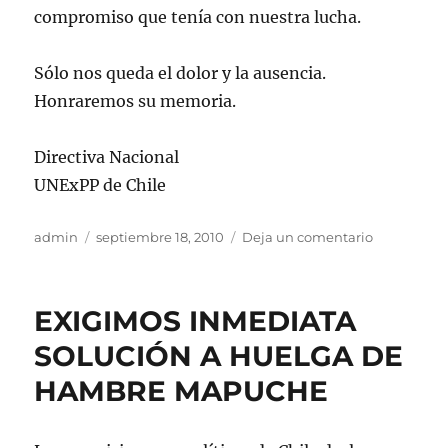
compromiso que tenía con nuestra lucha.
Sólo nos queda el dolor y la ausencia.
Honraremos su memoria.
Directiva Nacional
UNExPP de Chile
Autor
Publicado
en
admin
septiembre 18, 2010
Deja un comentario
el
DUELO
PARA
LA
EXIGIMOS INMEDIATA
ORGANIZA
EX-
SOLUCIÓN A HUELGA DE
PPS
HAMBRE MAPUCHE
“SALVADO
ALLENDE”
DE
PUERTO