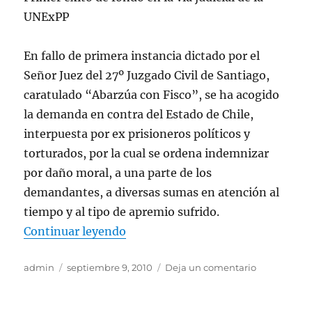
UNExPP
En fallo de primera instancia dictado por el
Señor Juez del 27º Juzgado Civil de Santiago,
caratulado “Abarzúa con Fisco”, se ha acogido
la demanda en contra del Estado de Chile,
interpuesta por ex prisioneros políticos y
torturados, por la cual se ordena indemnizar
por daño moral, a una parte de los
demandantes, a diversas sumas en atención al
tiempo y al tipo de apremio sufrido.
«JUZGADO DE SANTIAGO ACOGE
Continuar leyendo
Autor
Publicado
en
admin
septiembre 9, 2010
Deja un comentario
el
JUZGADO
DE
SANTIAGO