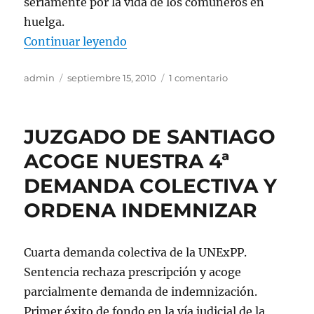
seriamente por la vida de los comuneros en
huelga.
«EXIGIMOS INMEDIATA SOLUCI
Continuar leyendo
Autor
Publicado
en
admin
septiembre 15, 2010
1 comentario
el
EXIGIMOS
INMEDIATA
SOLUCIÓN
JUZGADO DE SANTIAGO
A
HUELGA
ACOGE NUESTRA 4ª
DE
DEMANDA COLECTIVA Y
HAMBRE
MAPUCHE
ORDENA INDEMNIZAR
Cuarta demanda colectiva de la UNExPP.
Sentencia rechaza prescripción y acoge
parcialmente demanda de indemnización.
Primer éxito de fondo en la vía judicial de la