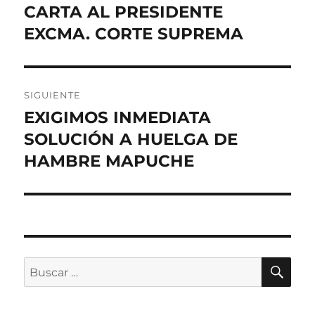
de
CARTA AL PRESIDENTE
Entrada
anterior:
EXCMA. CORTE SUPREMA
entradas
SIGUIENTE
EXIGIMOS INMEDIATA
Entrada
siguiente:
SOLUCIÓN A HUELGA DE
HAMBRE MAPUCHE
BU
Buscar
por: