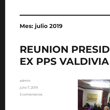
Mes:
julio 2019
REUNION PRESI
EX PPS VALDIVIA
Autor
admin
Publicado
julio 7, 2019
el
en
3 comentarios
REUNION
PRESIDENTA
UNExPP