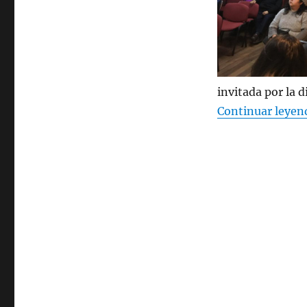
CON
EX
PPS
VALDIVIA
invitada por la d
Continuar leyen