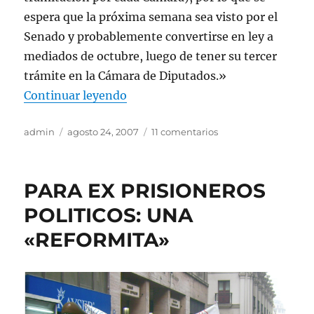
espera que la próxima semana sea visto por el
Senado y probablemente convertirse en ley a
mediados de octubre, luego de tener su tercer
trámite en la Cámara de Diputados.»
«DEFICIENCIAS Y CARENCIAS D
Continuar leyendo
Autor
Publicado
en
admin
agosto 24, 2007
11 comentarios
el
DEFICIENCIAS
Y
CARENCIAS
PARA EX PRISIONEROS
DEL
PROYECTO
POLITICOS: UNA
DE
«REFORMITA»
REAPERTURA
DE
LA
COMISIÓN
«RETTIG»
Y