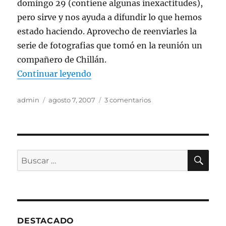
domingo 29 (contiene algunas inexactitudes),
pero sirve y nos ayuda a difundir lo que hemos
estado haciendo. Aprovecho de reenviarles la
serie de fotografias que tomó en la reunión un
compañero de Chillán.
«ENCUENTRO CHILLAN 28 DE JU
Continuar leyendo
Autor
Publicado
en
admin
agosto 7, 2007
3 comentarios
el
ENCUENTRO
CHILLAN
28
DE
JULIO
BU
Buscar
2007
por:
DESTACADO