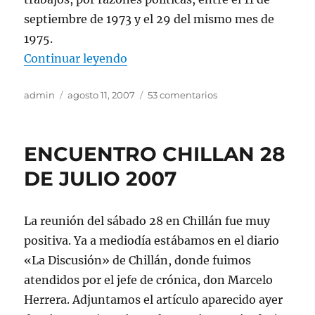
septiembre de 1973 y el 29 del mismo mes de
1975.
«BONO PARA EXONERADOS»
Continuar leyendo
Autor
Publicado
en
admin
agosto 11, 2007
53 comentarios
el
BONO
PARA
EXONERADOS
ENCUENTRO CHILLAN 28
DE JULIO 2007
La reunión del sábado 28 en Chillán fue muy
positiva. Ya a mediodía estábamos en el diario
«La Discusión» de Chillán, donde fuimos
atendidos por el jefe de crónica, don Marcelo
Herrera. Adjuntamos el artículo aparecido ayer