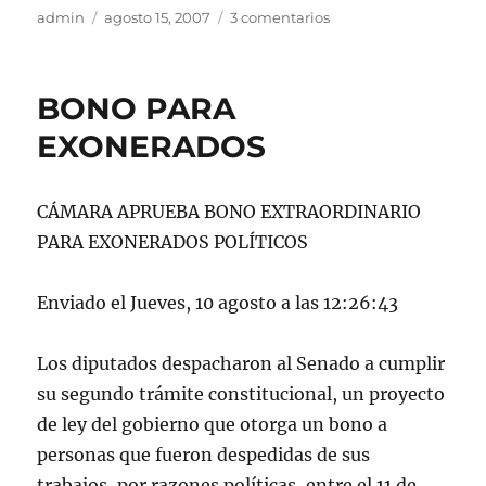
Autor
Publicado
en
admin
agosto 15, 2007
3 comentarios
el
PARA
EX
PRISIONEROS
BONO PARA
POLITICOS:
UNA
EXONERADOS
«REFORMITA»
CÁMARA APRUEBA BONO EXTRAORDINARIO
PARA EXONERADOS POLÍTICOS
Enviado el Jueves, 10 agosto a las 12:26:43
Los diputados despacharon al Senado a cumplir
su segundo trámite constitucional, un proyecto
de ley del gobierno que otorga un bono a
personas que fueron despedidas de sus
trabajos, por razones políticas, entre el 11 de