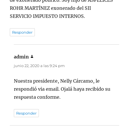
de exonerado político. Soy hijo de ASPELICES
ROHR MARTÍNEZ exonerado del SII
SERVICIO IMPUESTO INTERNOS.
Responder
admin
dice:
junio 22, 2020 a las 9:24 pm
Nuestra presidente, Nelly Cárcamo, le
respondió via email. Ojalá haya recibido su
respuesta conforme.
Responder