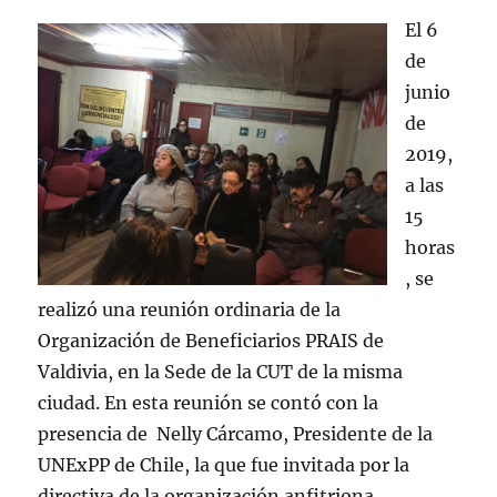
El 6
de
junio
de
2019,
a las
15
horas
, se
realizó una reunión ordinaria de la
Organización de Beneficiarios PRAIS de
Valdivia, en la Sede de la CUT de la misma
ciudad. En esta reunión se contó con la
presencia de Nelly Cárcamo, Presidente de la
UNExPP de Chile, la que fue invitada por la
directiva de la organización anfitriona.