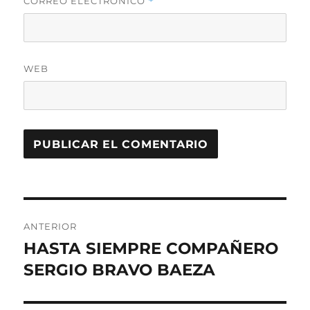
CORREO ELECTRÓNICO
*
WEB
Navegación
ANTERIOR
de
HASTA SIEMPRE COMPAÑERO
Entrada
anterior:
SERGIO BRAVO BAEZA
entradas