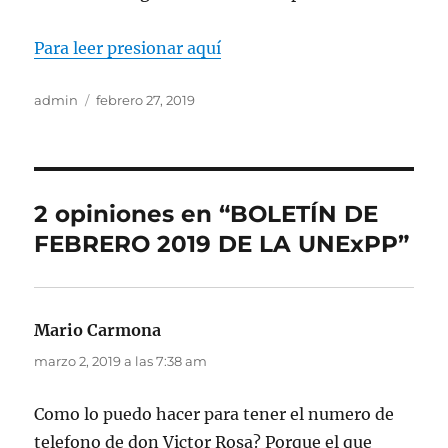
Para leer presionar aquí
Autor
Publicado
admin
febrero 27, 2019
el
2 opiniones en “BOLETÍN DE
FEBRERO 2019 DE LA UNExPP”
Mario Carmona
dice:
marzo 2, 2019 a las 7:38 am
Como lo puedo hacer para tener el numero de
telefono de don Victor Rosa? Porque el que