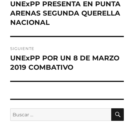
de
UNExPP PRESENTA EN PUNTA
Entrada
anterior:
ARENAS SEGUNDA QUERELLA
entradas
NACIONAL
SIGUIENTE
UNExPP POR UN 8 DE MARZO
Entrada
siguiente:
2019 COMBATIVO
BU
Buscar
por: