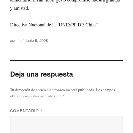
y amistad.
Directiva Nacional de la “UNExPP DE Chile”
Autor
Publicado
admin
junio 9, 2008
el
Deja una respuesta
Tu dirección de correo electrónico no será publicada.
Los campos
obligatorios están marcados con
*
COMENTARIO
*