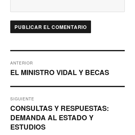
Navegación
ANTERIOR
de
EL MINISTRO VIDAL Y BECAS
Entrada
anterior:
entradas
SIGUIENTE
CONSULTAS Y RESPUESTAS:
Entrada
DEMANDA AL ESTADO Y
siguiente:
ESTUDIOS