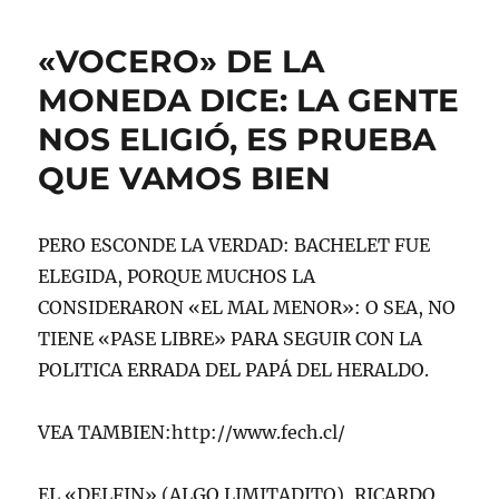
LAS
GUERRAS
«VOCERO» DE LA
PREVENTIVAS
DE
MONEDA DICE: LA GENTE
LA
NOS ELIGIÓ, ES PRUEBA
DERECHA
CONTRA
QUE VAMOS BIEN
LOS
MOVIMIENTOS
SOCIALES
PERO ESCONDE LA VERDAD: BACHELET FUE
ELEGIDA, PORQUE MUCHOS LA
CONSIDERARON «EL MAL MENOR»: O SEA, NO
TIENE «PASE LIBRE» PARA SEGUIR CON LA
POLITICA ERRADA DEL PAPÁ DEL HERALDO.
VEA TAMBIEN:http://www.fech.cl/
EL «DELFIN» (ALGO LIMITADITO), RICARDO