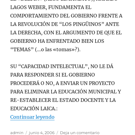
LAGOS WEBER, FUNDAMENTA EL
COMPORTAMIENTO DEL GOBIERNO FRENTE A
LA REVOLUCIÓN DE “LOS PINGÜINOS” ANTE
LA DERECHA, CON EL ARGUMENTO DE QUE EL
GOBIERNO HA ENFRENTADO BIEN LOS
“TEMAS” (…o las «tomas»?).
SU “CAPACIDAD INTELECTUAL”, NO LE DÁ
PARA RESPONDER SI EL GOBIERNO
PROCEDERÁ O NO, A ENVIAR UN PROYECTO
PARA ELIMINAR LA EDUCACIÓN MUNICIPAL Y
RE-ESTABLECER EL ESTADO DOCENTE Y LA
EDUCACIÓN LAICA.:
««VOCERO» DE LA MONEDA DICE:
Continuar leyendo
Autor
Publicado
en
admin
junio 4, 2006
Deja un comentario