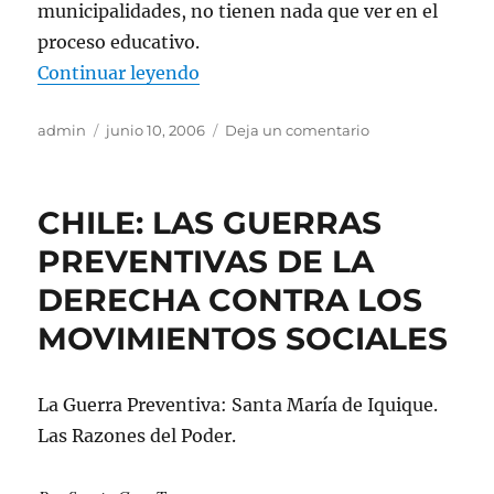
municipalidades, no tienen nada que ver en el
proceso educativo.
«MUNICIPALIDADES: NO ES «NE
Continuar leyendo
Autor
Publicado
en
admin
junio 10, 2006
Deja un comentario
el
MUNICIPALIDAD
NO
ES
CHILE: LAS GUERRAS
«NEGOCIO»
ESTAR
PREVENTIVAS DE LA
A
DERECHA CONTRA LOS
CARGO
DE
MOVIMIENTOS SOCIALES
LA
EDUCACIÓN
La Guerra Preventiva: Santa María de Iquique.
Las Razones del Poder.