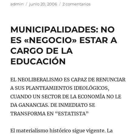
Autor
Publicado
en
admin
junio 20, 2006
2 comentarios
el
SOLIDARIDAD
DESDE
SUECIA.
MUNICIPALIDADES: NO
ES «NEGOCIO» ESTAR A
CARGO DE LA
EDUCACIÓN
EL NEOLIBERALISMO ES CAPAZ DE RENUNCIAR
A SUS PLANTEAMIENTOS IDEOLÓGICOS,
CUANDO UN SECTOR DE LA ECONOMÌA NO LE
DA GANANCIAS. DE INMEDIATO SE
TRANSFORMA EN “ESTATISTA”
El materialismo histórico sigue vigente. La