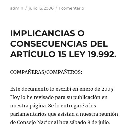
Autor
Publicado
en
admin
julio 15, 2006
1 comentario
el
LA
«DC»
LE
IMPLICANCIAS O
RECUERDA
A
CONSECUENCIAS DEL
BACHELET
ARTÍCULO 15 LEY 19.992.
QUE
FUE
PRISIONERA
POLITICA
COMPAÑERAS/COMPAÑEROS:
Este documento lo escribí en enero de 2005.
Hoy lo he revisado para su publicación en
nuestra página. Se lo entregaré a los
parlamentarios que asistan a nuestra reunión
de Consejo Nacional hoy sábado 8 de julio.