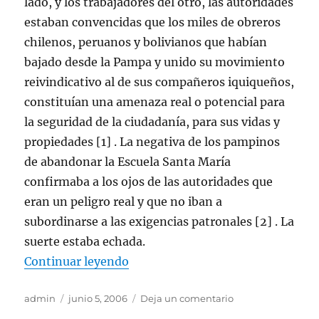
lado, y los trabajadores del otro, las autoridades
estaban convencidas que los miles de obreros
chilenos, peruanos y bolivianos que habían
bajado desde la Pampa y unido su movimiento
reivindicativo al de sus compañeros iquiqueños,
constituían una amenaza real o potencial para
la seguridad de la ciudadanía, para sus vidas y
propiedades [1] . La negativa de los pampinos
de abandonar la Escuela Santa María
confirmaba a los ojos de las autoridades que
eran un peligro real y que no iban a
subordinarse a las exigencias patronales [2] . La
suerte estaba echada.
«CHILE: LAS GUERRAS PREVENT
Continuar leyendo
Autor
Publicado
en
admin
junio 5, 2006
Deja un comentario
el
CHILE: