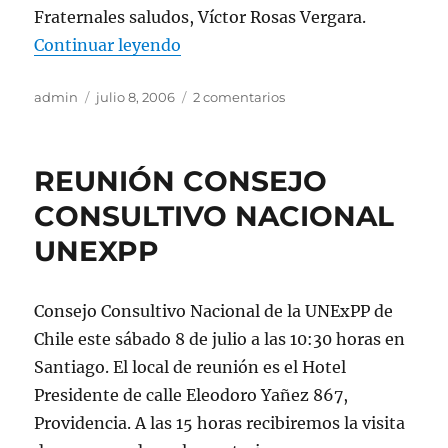
Fraternales saludos, Víctor Rosas Vergara.
«IMPLICANCIAS O CONSECUENCIA
Continuar leyendo
Autor
Publicado
en
admin
julio 8, 2006
2 comentarios
el
IMPLICANCIAS
O
CONSECUENCIAS
REUNIÓN CONSEJO
DEL
ARTÍCULO
CONSULTIVO NACIONAL
15
UNEXPP
LEY
19.992.
Consejo Consultivo Nacional de la UNExPP de
Chile este sábado 8 de julio a las 10:30 horas en
Santiago. El local de reunión es el Hotel
Presidente de calle Eleodoro Yañez 867,
Providencia. A las 15 horas recibiremos la visita