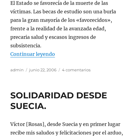
El Estado se favorecía de la muerte de las
víctimas. Las becas de estudio son una burla
para la gran mayoría de los «favorecidos»,
frente a la realidad de la avanzada edad,
precaria salud y escasos ingresos de
subsistencia.
«LOS QUE IDEARON Y VOTARON E
Continuar leyendo
Autor
Publicado
en
admin
junio 22, 2006
4 comentarios
el
LOS
QUE
IDEARON
SOLIDARIDAD DESDE
Y
VOTARON
SUECIA.
EN
FAVOR
DE
Víctor [Rosas], desde Suecia y en primer lugar
LA
recibe mis saludos y felicitaciones por el arduo,
LEY