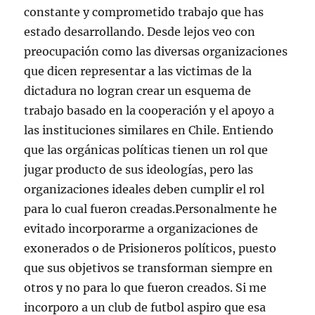
19.992
constante y comprometido trabajo que has
INCLUYERON
estado desarrollando. Desde lejos veo con
EL
preocupación como las diversas organizaciones
FACTOR
«MUERTE»
que dicen representar a las victimas de la
DE
dictadura no logran crear un esquema de
LOS
trabajo basado en la cooperación y el apoyo a
EX
PRISIONEROS
las instituciones similares en Chile. Entiendo
POLÍTICOS
que las orgánicas políticas tienen un rol que
jugar producto de sus ideologías, pero las
organizaciones ideales deben cumplir el rol
para lo cual fueron creadas.Personalmente he
evitado incorporarme a organizaciones de
exonerados o de Prisioneros políticos, puesto
que sus objetivos se transforman siempre en
otros y no para lo que fueron creados. Si me
incorporo a un club de futbol aspiro que esa