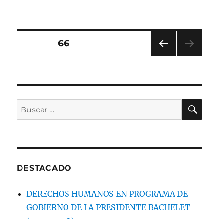
el
«VOCERO»
DE
LA
MONEDA
Paginación
PÁGINA
66
DICE:
LA
PÁGI
de
GENTE
NA
NOS
ANT
entradas
ERIO
ELIGIÓ,
R
ES
BU
Buscar
PRUEBA
por:
QUE
VAMOS
BIEN
DESTACADO
DERECHOS HUMANOS EN PROGRAMA DE
GOBIERNO DE LA PRESIDENTE BACHELET