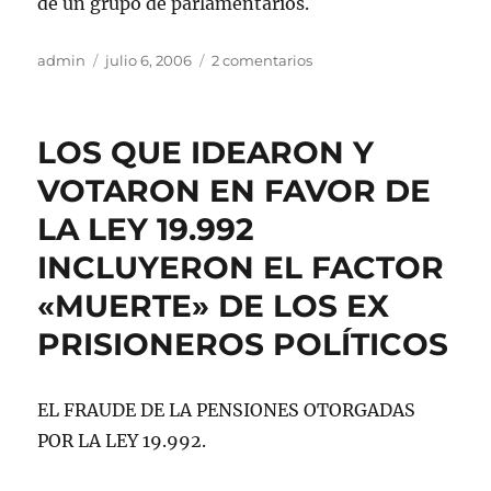
de un grupo de parlamentarios.
Autor
Publicado
en
admin
julio 6, 2006
2 comentarios
el
REUNIÓN
CONSEJO
CONSULTIVO
LOS QUE IDEARON Y
NACIONAL
UNEXPP
VOTARON EN FAVOR DE
LA LEY 19.992
INCLUYERON EL FACTOR
«MUERTE» DE LOS EX
PRISIONEROS POLÍTICOS
EL FRAUDE DE LA PENSIONES OTORGADAS
POR LA LEY 19.992.