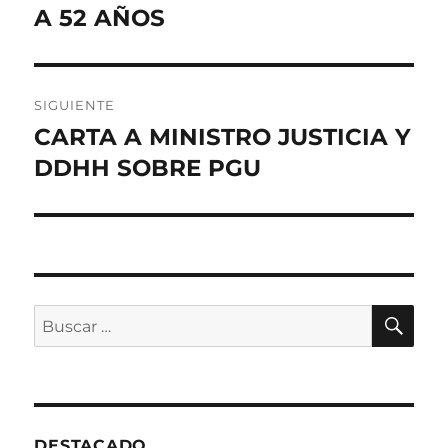
de
A 52 AÑOS
Entrada
anterior:
entradas
SIGUIENTE
CARTA A MINISTRO JUSTICIA Y
Entrada
siguiente:
DDHH SOBRE PGU
BU
Buscar
por:
DESTACADO