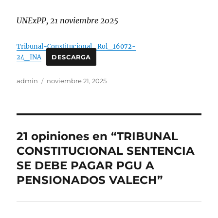
UNExPP, 21 noviembre 2025
Tribunal-Constitucional_Rol_16072-
24_INA
DESCARGA
Autor
Publicado
admin
noviembre 21, 2025
el
21 opiniones en “TRIBUNAL
CONSTITUCIONAL SENTENCIA
SE DEBE PAGAR PGU A
PENSIONADOS VALECH”