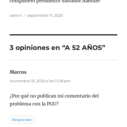
compañero presidente Salvador Allende!
Autor
Publicado
admin
septiembre 11, 2025
el
3 opiniones en “A 52 AÑOS”
Marcos
dice:
noviembre 19, 2025 a las 11:08 pm
¿Por qué no publican mi comentario del
problema con la PGU?
Responder