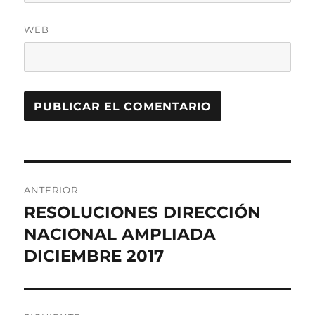
WEB
Navegación
ANTERIOR
de
RESOLUCIONES DIRECCIÓN
Entrada
anterior:
NACIONAL AMPLIADA
entradas
DICIEMBRE 2017