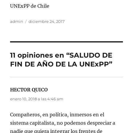
UNExPP de Chile
Autor
Publicado
admin
diciembre 24, 2017
el
11 opiniones en “SALUDO DE
FIN DE AÑO DE LA UNExPP”
HECTOR QUICO
dice:
enero 10, 2018 a las 4:46 am
Compañeros, en política, inmersos en el
sistema capitalista, no podemos despreciar a
nadie que quiera integrar los frentes de