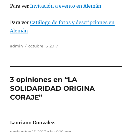
Para ver
Invitación a evento en Alemán
Para ver
Catálogo de fotos y descripciones en
Alemán
Autor
Publicado
admin
octubre 15, 2017
el
3 opiniones en “LA
SOLIDARIDAD ORIGINA
CORAJE”
Lauriano Gonzalez
dice:
noviembre 15, 2017 a las 9:10 pm