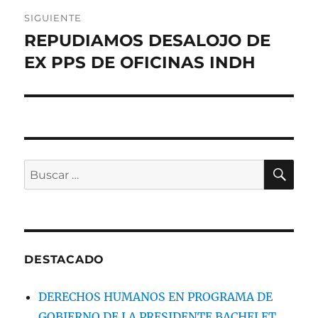
SIGUIENTE
REPUDIAMOS DESALOJO DE
Entrada
siguiente:
EX PPS DE OFICINAS INDH
BU
Buscar
por:
DESTACADO
DERECHOS HUMANOS EN PROGRAMA DE
GOBIERNO DE LA PRESIDENTE BACHELET