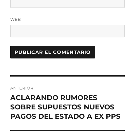
WEB
Navegación
ANTERIOR
de
ACLARANDO RUMORES
Entrada
anterior:
SOBRE SUPUESTOS NUEVOS
entradas
PAGOS DEL ESTADO A EX PPS