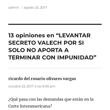
Autor
Publicado
admin
agosto 25, 2017
el
13 opiniones en “LEVANTAR
SECRETO VALECH POR SI
SOLO NO APORTA A
TERMINAR CON IMPUNIDAD”
ricardo del rosario olivares vargas
dice:
octubre 23, 2017 a las 9:06 pm
¿Qué pasa con las demandas que están en la
Corte Interamericana?