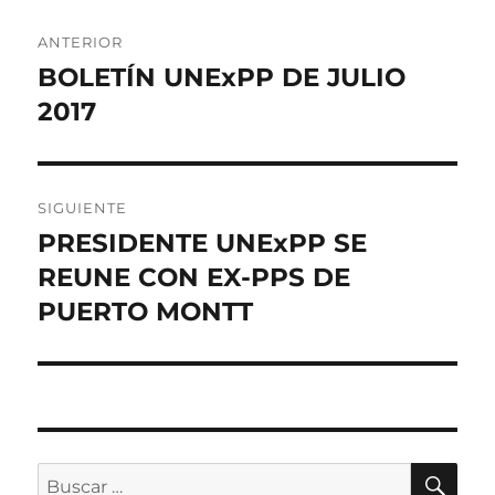
Navegación
ANTERIOR
de
BOLETÍN UNExPP DE JULIO
Entrada
anterior:
2017
entradas
SIGUIENTE
PRESIDENTE UNExPP SE
Entrada
siguiente:
REUNE CON EX-PPS DE
PUERTO MONTT
BU
Buscar