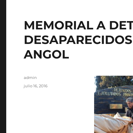
MEMORIAL A DE
DESAPARECIDOS
ANGOL
Autor
admin
Publicado
julio 16, 2016
el