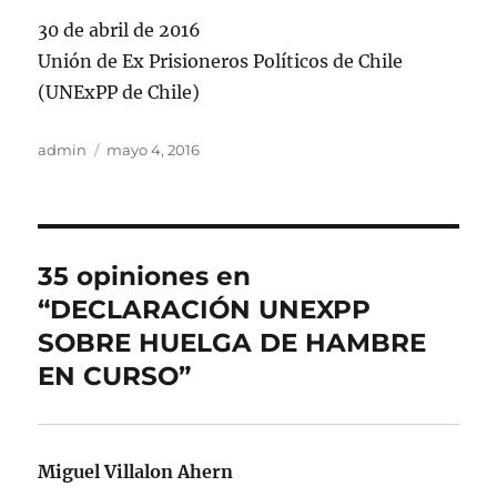
30 de abril de 2016
Unión de Ex Prisioneros Políticos de Chile
(UNExPP de Chile)
Autor
Publicado
admin
mayo 4, 2016
el
35 opiniones en
“DECLARACIÓN UNEXPP
SOBRE HUELGA DE HAMBRE
EN CURSO”
Miguel Villalon Ahern
dice: