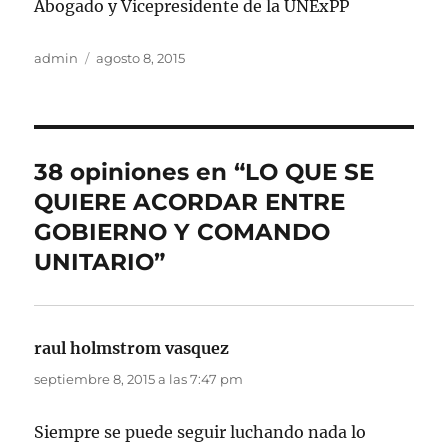
Abogado y Vicepresidente de la UNExPP
Autor
Publicado
admin
agosto 8, 2015
el
38 opiniones en “LO QUE SE
QUIERE ACORDAR ENTRE
GOBIERNO Y COMANDO
UNITARIO”
raul holmstrom vasquez
dice:
septiembre 8, 2015 a las 7:47 pm
Siempre se puede seguir luchando nada lo