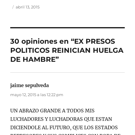
Autor
Publicado
abril 13, 2015
el
30 opiniones en “EX PRESOS
POLITICOS REINICIAN HUELGA
DE HAMBRE”
jaime sepulveda
dice:
mayo 12, 2015 a las 12:22 pm
UN ABRAZO GRANDE A TODOS MIS
LUCHADORES Y LUCHADORAS QUE ESTAN
DICIENDOLE AL FUTURO, QUE LOS ESTADOS