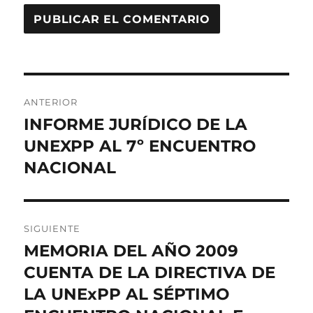
Navegación
ANTERIOR
de
INFORME JURÍDICO DE LA
Entrada
anterior:
UNEXPP AL 7º ENCUENTRO
entradas
NACIONAL
SIGUIENTE
MEMORIA DEL AÑO 2009
Entrada
siguiente:
CUENTA DE LA DIRECTIVA DE
LA UNExPP AL SÉPTIMO