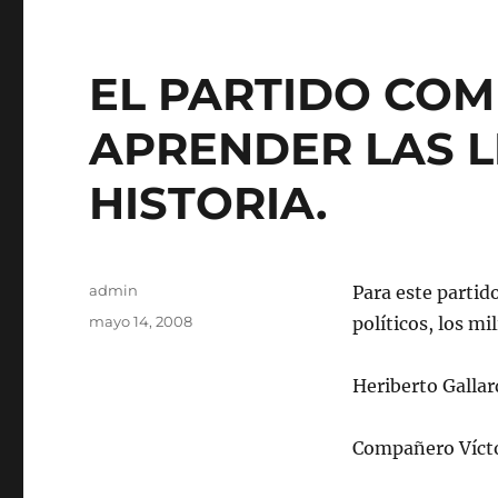
EL PARTIDO COM
APRENDER LAS L
HISTORIA.
Autor
admin
Para este partid
Publicado
mayo 14, 2008
políticos, los mi
el
Heriberto Gallar
Compañero Víct