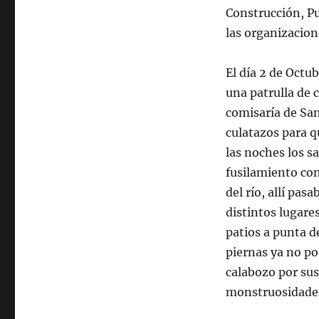
Construcción, Pu
las organizacion
El día 2 de Octu
una patrulla de 
comisaría de San
culatazos para q
las noches los s
fusilamiento con
del río, allí pas
distintos lugares
patios a punta d
piernas ya no po
calabozo por sus
monstruosidades 