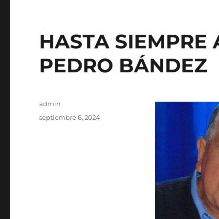
HASTA SIEMPRE
PEDRO BÁNDEZ
Autor
admin
Publicado
septiembre 6, 2024
el