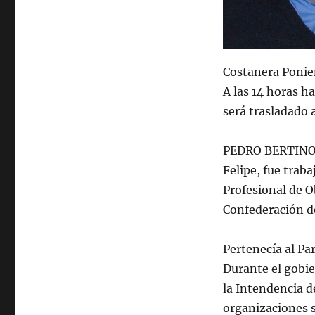
Costanera Ponien
A las 14 horas h
será trasladado 
PEDRO BERTINO B
Felipe, fue trab
Profesional de O
Confederación de
Pertenecía al Pa
Durante el gobie
la Intendencia d
organizaciones si