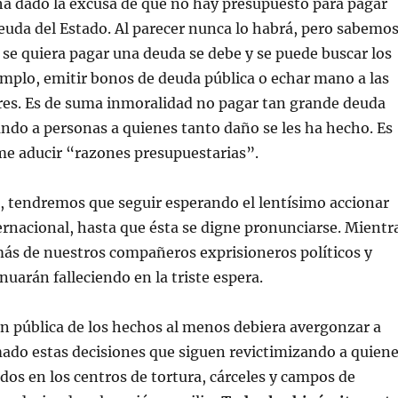
ha dado la excusa de que no hay presupuesto para pagar
deuda del Estado. Al parecer nunca lo habrá, pero sabemo
se quiera pagar una deuda se debe y se puede buscar los
emplo, emitir bonos de deuda pública o echar mano a las
res. Es de suma inmoralidad no pagar tan grande deuda
ando a personas a quienes tanto daño se les ha hecho. Es
me aducir “razones presupuestarias”.
, tendremos que seguir esperando el lentísimo accionar
nternacional, hasta que ésta se digne pronunciarse. Mientr
ás de nuestros compañeros exprisioneros políticos y
nuarán falleciendo en la triste espera.
n pública de los hechos al menos debiera avergonzar a
ado estas decisiones que siguen revictimizando a quien
dos en los centros de tortura, cárceles y campos de