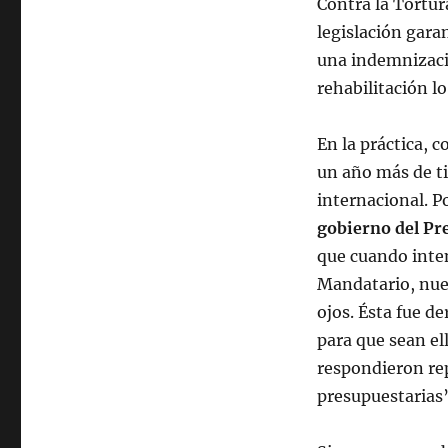
Contra la Tortur
legislación garan
una indemnizació
rehabilitación l
En la práctica, 
un año más de ti
internacional. P
gobierno del Pre
que cuando inte
Mandatario, nues
ojos. Ésta fue d
para que sean el
respondieron rep
presupuestarias