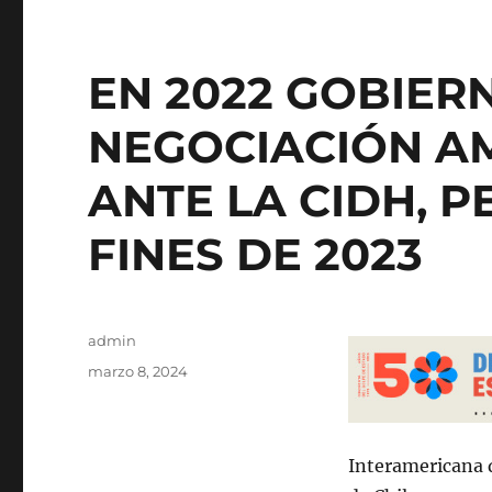
EN 2022 GOBIE
NEGOCIACIÓN A
ANTE LA CIDH, 
FINES DE 2023
Autor
admin
Publicado
marzo 8, 2024
el
Interamericana 