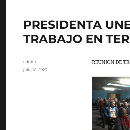
PRESIDENTA UN
TRABAJO EN TE
Autor
admin
REUNION DE TR
Publicado
julio 10, 2023
el