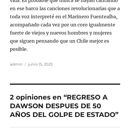
vida. Es probable que nunca se hayan cantando
en ese barco las canciones revolucionarias que a
toda voz interpreté en el Marinero Fuentealba,
acompañado cada vez por un coro igualmente
fuerte de viejos y nuevos hombres y mujeres
que siguen pensando que un Chile mejor es
posible.
Autor
Publicado
admin
junio 15, 2023
el
2 opiniones en “REGRESO A
DAWSON DESPUES DE 50
AÑOS DEL GOLPE DE ESTADO”