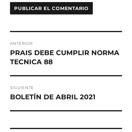
Navegación
ANTERIOR
de
PRAIS DEBE CUMPLIR NORMA
Entrada
anterior:
TECNICA 88
entradas
SIGUIENTE
BOLETÍN DE ABRIL 2021
Entrada
siguiente: