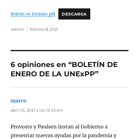
Boletín en formato pdf
DESCARGA
Autor
Publicado
admin
febrero 8, 2021
el
6 opiniones en “BOLETÍN DE
ENERO DE LA UNExPP”
marco
dice:
abril 15, 2021 a las 12:43 am
Provoste y Paulsen instan al Gobierno a
presentar nuevas ayudas por la pandemia y