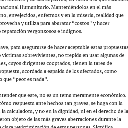
rnacional Humanitario. Manteniéndolos en el más
o, envejecidos, enfermos y en la miseria, realidad que
ovecha y utiliza para abaratar “costos” y hacer
e reparación vergonzosos e indignos.
ave, para asegurarse de hacer aceptable estas propuesta
e víctimas sobrevivientes, no trepida en usar algunas de
es, cuyos dirigentes cooptados, tienen la tarea de
opuesta, acordada a espalda de los afectados, como
o que “peor es nada”.
ntender que este, no es un tema meramente económico.
 cómo respuesta ante hechos tan graves, se haga con la
la calculadora, y no en la dignidad, ni en el derecho de l
eron objeto de las más graves aberraciones durante la
a clara revictimización de estas personas. Significa