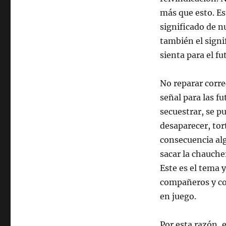
más que esto. Es
significado de n
también el signi
sienta para el fu
No reparar corr
señal para las f
secuestrar, se p
desaparecer, tort
consecuencia alg
sacar la chauche
Este es el tema
compañeros y c
en juego.
Por esta razón, 