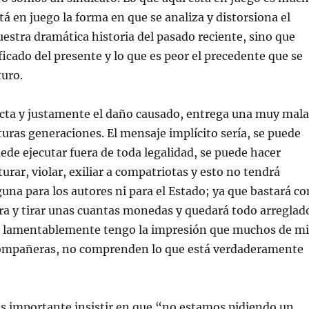
tá en juego la forma en que se analiza y distorsiona el
uestra dramática historia del pasado reciente, sino que
ficado del presente y lo que es peor el precedente que se
turo.
ecta y justamente el daño causado, entrega una muy mala
uturas generaciones. El mensaje implícito sería, se puede
uede ejecutar fuera de toda legalidad, se puede hacer
urar, violar, exiliar a compatriotas y esto no tendrá
una para los autores ni para el Estado; ya que bastará co
ra y tirar unas cuantas monedas y quedará todo arreglad
 y lamentablemente tengo la impresión que muchos de mi
ompañeras, no comprenden lo que está verdaderamente
es importante insistir en que “no estamos pidiendo un