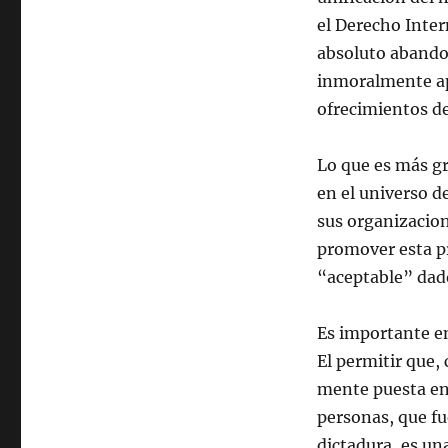
el Derecho Inte
absoluto abandon
inmoralmente apr
ofrecimientos d
Lo que es más gr
en el universo d
sus organizacion
promover esta pr
“aceptable” dad
Es importante e
El permitir que,
mente puesta en 
personas, que fu
dictadura, es un