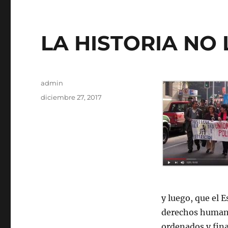
LA HISTORIA NO
Autor
admin
Publicado
diciembre 27, 2017
el
y luego, que el 
derechos humanos
ordenados y fin