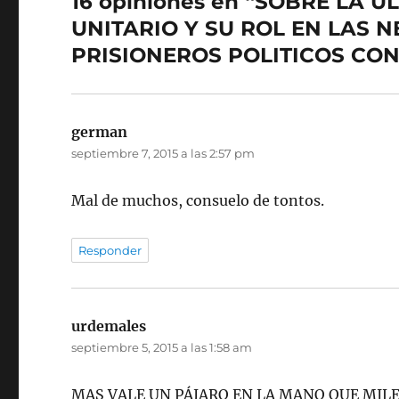
16 opiniones en “SOBRE LA
UNITARIO Y SU ROL EN LAS 
PRISIONEROS POLITICOS CON
german
dice:
septiembre 7, 2015 a las 2:57 pm
Mal de muchos, consuelo de tontos.
Responder
urdemales
dice:
septiembre 5, 2015 a las 1:58 am
MAS VALE UN PÁJARO EN LA MANO QUE MIL