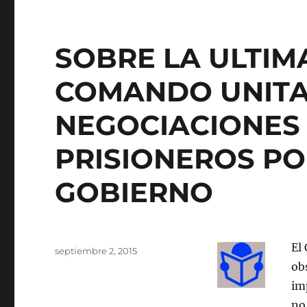
SOBRE LA ULTIM
COMANDO UNITAR
NEGOCIACIONES 
PRISIONEROS PO
GOBIERNO
Autor
El
Publicado
septiembre 2, 2015
el
ob
im
no