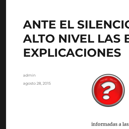
ANTE EL SILENCI
ALTO NIVEL LAS 
EXPLICACIONES
Autor
admin
Publicado
agosto 28, 2015
el
informadas a las