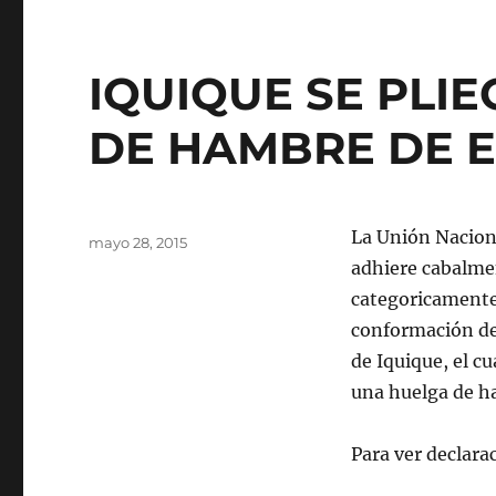
IQUIQUE SE PLI
DE HAMBRE DE E
Autor
La Unión Naciona
Publicado
mayo 28, 2015
el
adhiere cabalmen
categoricamente
conformación de
de Iquique, el cu
una huelga de h
Para ver declara