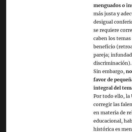
menguados o ins
más justa y adec
desigual conferid
se requiere corr
caben los temas 
beneficio (retroa
pareja; infunda
discriminación).
Sin embargo,
no
favor de pequeñ
integral del te
Por todo ello, l
corregir las fale
en materia de reh
educacional, ha
histórica es men