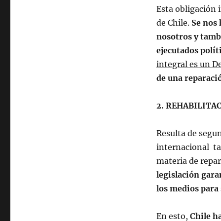
Esta obligación 
de Chile.
Se nos 
nosotros y tambi
ejecutados polít
integral es un D
de una reparaci
2. REHABILITA
Resulta de segun
internacional t
materia de repar
legislación gara
los medios para 
En esto,
Chile h