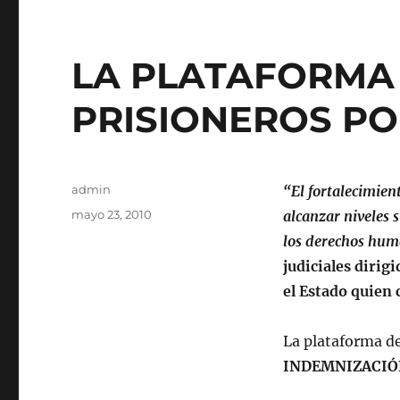
LA PLATAFORMA 
PRISIONEROS PO
Autor
admin
“El fortalecimien
Publicado
mayo 23, 2010
alcanzar niveles s
el
los derechos hum
judiciales dirig
el Estado quien 
La plataforma de
INDEMNIZACIÓN