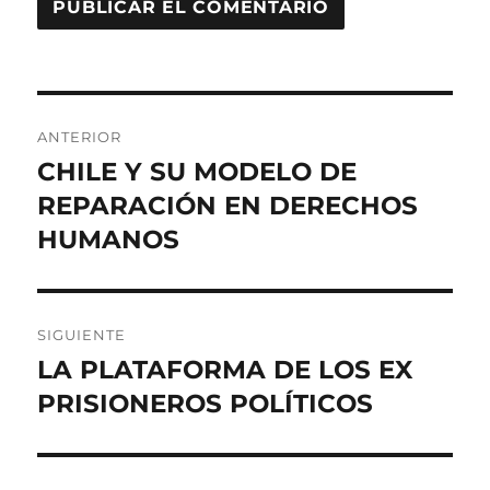
Navegación
ANTERIOR
de
CHILE Y SU MODELO DE
Entrada
anterior:
REPARACIÓN EN DERECHOS
entradas
HUMANOS
SIGUIENTE
LA PLATAFORMA DE LOS EX
Entrada
siguiente:
PRISIONEROS POLÍTICOS