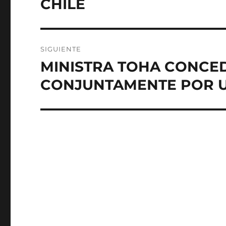
entradas
CHILE
SIGUIENTE
MINISTRA TOHA CONCED
Entrada
siguiente:
CONJUNTAMENTE POR U