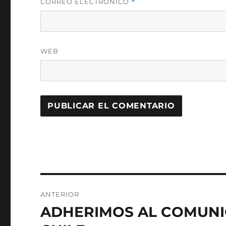
CORREO ELECTRÓNICO
*
WEB
Navegación
ANTERIOR
de
ADHERIMOS AL COMUNI
Entrada
anterior: