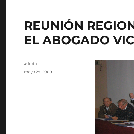
REUNIÓN REGION
EL ABOGADO VIC
Autor
admin
Publicado
mayo 29, 2009
el