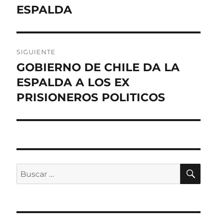
anterior:
ESPALDA
entradas
SIGUIENTE
GOBIERNO DE CHILE DA LA
Entrada
siguiente:
ESPALDA A LOS EX
PRISIONEROS POLITICOS
BU
Buscar
por: