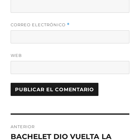
CORREO ELECTRÓNICO
*
WEB
Navegación
ANTERIOR
de
BACHELET DIO VUELTA LA
Entrada