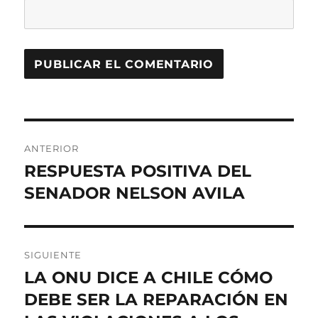
Navegación
ANTERIOR
de
RESPUESTA POSITIVA DEL
Entrada
anterior:
SENADOR NELSON AVILA
entradas
SIGUIENTE
LA ONU DICE A CHILE CÓMO
Entrada
siguiente:
DEBE SER LA REPARACIÓN EN