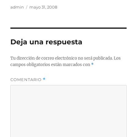
Autor
Publicado
admin
mayo 31, 2008
el
Deja una respuesta
Tu dirección de correo electrónico no será publicada.
Los
campos obligatorios están marcados con
*
COMENTARIO
*