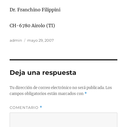
Dr. Franchino Filippini
CH-6780 Airolo (TI)
Autor
Publicado
admin
mayo 29, 2007
el
Deja una respuesta
Tu dirección de correo electrónico no será publicada.
Los
campos obligatorios están marcados con
*
COMENTARIO
*