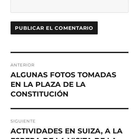
Navegación
ANTERIOR
de
ALGUNAS FOTOS TOMADAS
Entrada
anterior:
EN LA PLAZA DE LA
entradas
CONSTITUCIÓN
SIGUIENTE
ACTIVIDADES EN SUIZA, A LA
Entrada