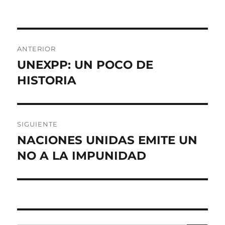
Navegación
ANTERIOR
de
UNEXPP: UN POCO DE
Entrada
anterior:
HISTORIA
entradas
SIGUIENTE
NACIONES UNIDAS EMITE UN
Entrada
siguiente:
NO A LA IMPUNIDAD