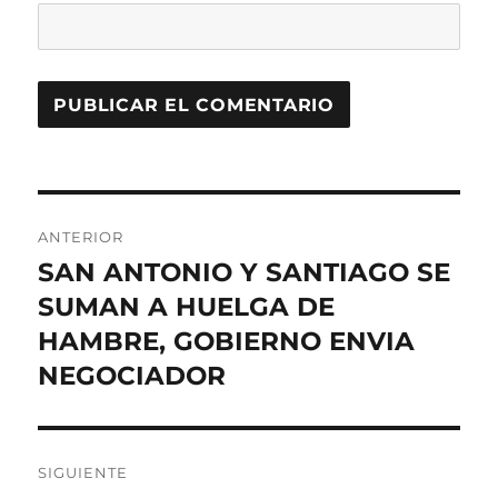
Navegación
ANTERIOR
de
SAN ANTONIO Y SANTIAGO SE
Entrada
anterior:
SUMAN A HUELGA DE
entradas
HAMBRE, GOBIERNO ENVIA
NEGOCIADOR
SIGUIENTE