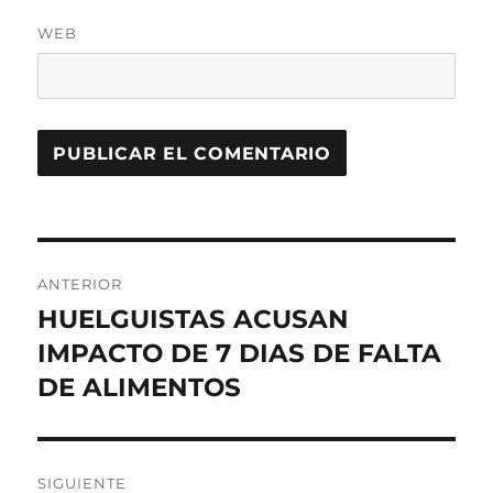
WEB
Navegación
ANTERIOR
de
HUELGUISTAS ACUSAN
Entrada
anterior:
IMPACTO DE 7 DIAS DE FALTA
entradas
DE ALIMENTOS
SIGUIENTE