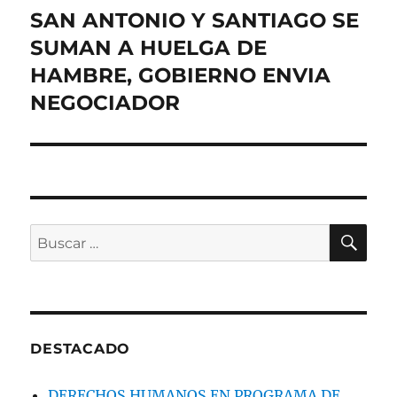
SAN ANTONIO Y SANTIAGO SE
Entrada
siguiente:
SUMAN A HUELGA DE
HAMBRE, GOBIERNO ENVIA
NEGOCIADOR
BU
Buscar
por:
DESTACADO
DERECHOS HUMANOS EN PROGRAMA DE