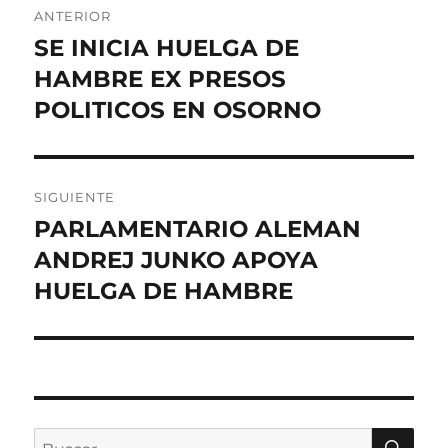
ANTERIOR
de
SE INICIA HUELGA DE
Entrada
anterior:
HAMBRE EX PRESOS
entradas
POLITICOS EN OSORNO
SIGUIENTE
PARLAMENTARIO ALEMAN
Entrada
siguiente:
ANDREJ JUNKO APOYA
HUELGA DE HAMBRE
BU
Buscar