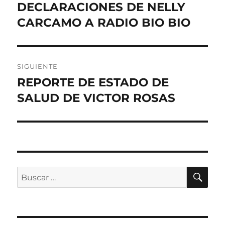
de
DECLARACIONES DE NELLY
Entrada
anterior:
CARCAMO A RADIO BIO BIO
entradas
SIGUIENTE
REPORTE DE ESTADO DE
Entrada
siguiente:
SALUD DE VICTOR ROSAS
BU
Buscar
por: