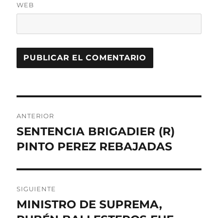
WEB
Navegación
ANTERIOR
de
SENTENCIA BRIGADIER (R)
Entrada
anterior:
PINTO PEREZ REBAJADAS
entradas
SIGUIENTE
MINISTRO DE SUPREMA,
Entrada
siguiente: