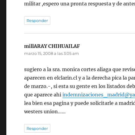
militar ,espero una pronta respuesta y de ant
Responder
millARAY CHIHUAILAF
dice:
marzo 15, 2008 a las 3:05 am
sugiero a la sra. monica cortes aliaga que rev
aparecen en elclarin.cl y a la derecha pica la 
de marzo.-, si esta su gente en los listados d
que aparece ahi
indemnizaciones_madrid@ya
lea bien esa pagina y puede solicitarle a madr
westers union……
Responder