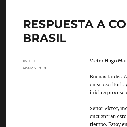
RESPUESTA A C
BRASIL
Autor
admin
Victor Hugo Mar
Publicado
enero 7, 2008
el
Buenas tardes. A
en su escritorio
inicio a proceso
Señor Víctor, m
encuentran estos
tiempo. Estoy en