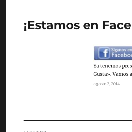
¡Estamos en Fac
Ya tenemos pres
Gusta». Vamos a
Autor
Publicado
agosto 3, 2014
el
Navegación