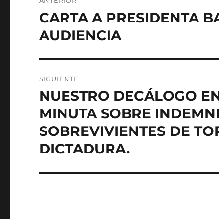
ANTERIOR
de
CARTA A PRESIDENTA B
Entrada
anterior:
entradas
AUDIENCIA
SIGUIENTE
NUESTRO DECÁLOGO E
Entrada
siguiente:
MINUTA SOBRE INDEMN
SOBREVIVIENTES DE TOR
DICTADURA.