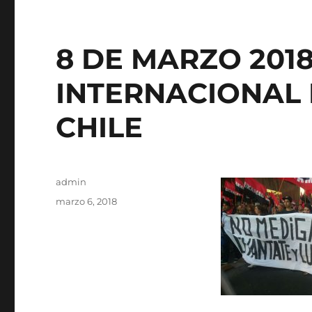
8 DE MARZO 2018
INTERNACIONAL 
CHILE
Autor
admin
Publicado
marzo 6, 2018
el